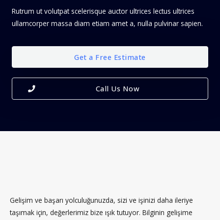
Rutrum ut volutpat scelerisque auctor ultrices lectus ultrices
ullamcorper massa diam etiam amet a, nulla pulvinar sapien.
Get a Free Estimate
Call Us Now
Gelişim ve başarı yolculuğunuzda, sizi ve işinizi daha ileriye
taşımak için, değerlerimiz bize ışık tutuyor.
Bilginin gelişime